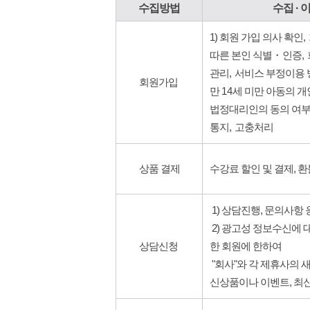
수집방법
수집 ·
1)
회원 가입 의사 확인
,
따른 본인 식별
・
인증
,
관리
,
서비스 부정이용 
회원가입
만
14
세 미만 아동의 개
법정대리인의 동의 여부
통지
,
고충처리
상품 결제
수강료 할인 및 결제, 환
1) 상담진행, 문의사항
2) 광고성 정보수신에 
상담신청
한 회원에 한하여
"회사"와 각 제휴사의 
신상품이나 이벤트, 최