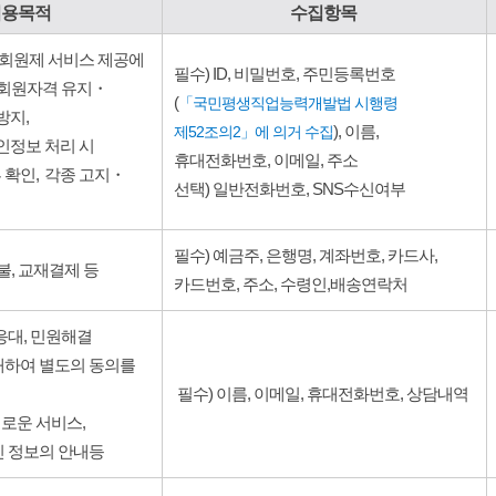
 이용목적
수집항목
회원제 서비스 제공에
필수) ID, 비밀번호, 주민등록번호
회원자격 유지
・
(
「국민평생직업능력개발법 시행령
방지
,
제52조의2」에 의거 수집
), 이름,
인정보 처리 시
휴대전화번호, 이메일, 주소
 확인
,
각종 고지
・
선택) 일반전화번호, SNS수신여부
필수) 예금주, 은행명, 계좌번호, 카드사,
불, 교재결제 등
카드번호, 주소, 수령인,배송연락처
 응대, 민원해결
대하여 별도의 동의를
필수) 이름, 이메일, 휴대전화번호, 상담내역
새로운 서비스,
신 정보의 안내등