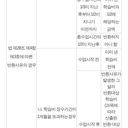
1/3이 지난
학습비의
후부터 1/2이
1/2에
지나기
해당하는
이전까지
금액
총수업시간의
반환하지
1/2이 지난후
아니 함
법 제28조 제4항
이미 낸
제3호에 따른
수업시작 전
학습비
반환사유의 경우
전액
반환사유가
발생한 그
달의
반환대상
학습비
(과목에
나. 학습비 징수기간이
따라
1개월을 초과하는
경우
산출된
수업시작 후
반환 대상