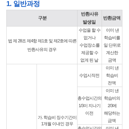
1. 일반과정
반환사유
구분
반환금액
발생일
수업을 할 수
이미 낸
없거나
학습비를
법 제 28조 제4항 제1호 및 제2호에 따른
수업장소를
일 단위로
반환사유의 경우
제공할 수
계산한
없게 된 날
금액
이미 낸
수업시작전
학습비
전액
이미 낸
총수업시간의
학습비의
1/3이 지나기
2/3에
이전
해당하는
가. 학습비 징수기간이
금액
1개월 이내인 경우
총수업시간의
이미 낸