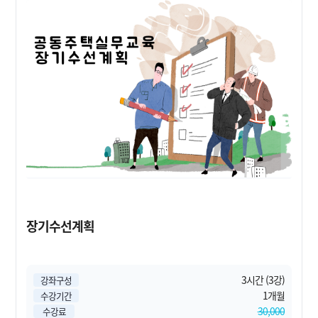
장기수선계획
3시간 (3강)
강좌구성
1개월
수강기간
30,000
수강료