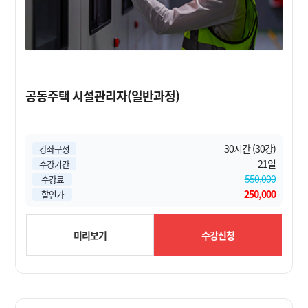
공동주택 시설관리자(일반과정)
30시간 (30강)
강좌구성
21일
수강기간
550,000
수강료
250,000
할인가
미리보기
수강신청