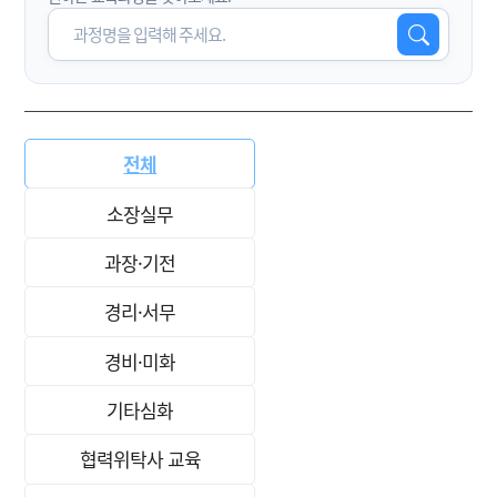
전체
소장실무
과장·기전
경리·서무
경비·미화
기타심화
협력위탁사 교육