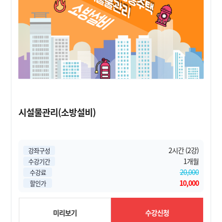
시설물관리(소방설비)
2시간 (2강)
강좌구성
1개월
수강기간
20,000
수강료
10,000
할인가
미리보기
수강신청