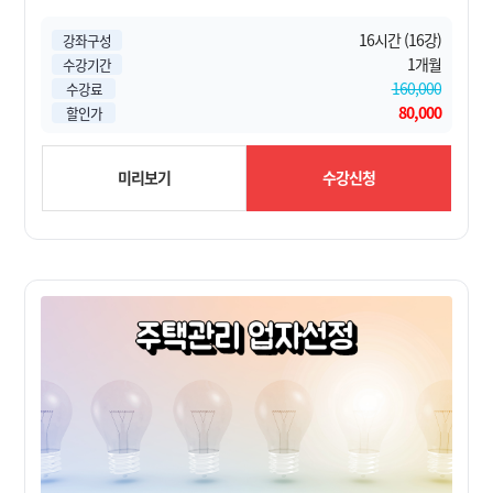
16시간 (16강)
강좌구성
1개월
수강기간
160,000
수강료
80,000
할인가
미리보기
수강신청