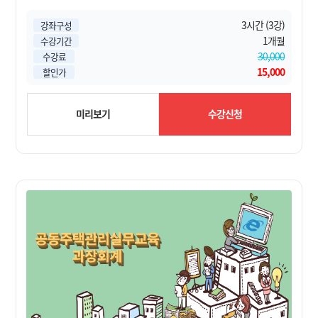
3시간 (3강)
강좌구성
1개월
수강기간
30,000
수강료
15,000
할인가
미리보기
수강신청