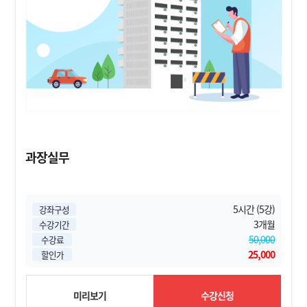
과장실무
5시간 (5강)
강좌구성
3개월
수강기간
50,000
수강료
25,000
할인가
미리보기
수강신청