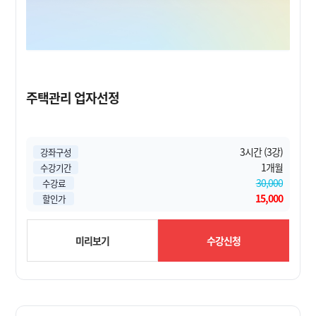
주택관리 업자선정
3시간 (3강)
강좌구성
1개월
수강기간
30,000
수강료
15,000
할인가
미리보기
수강신청