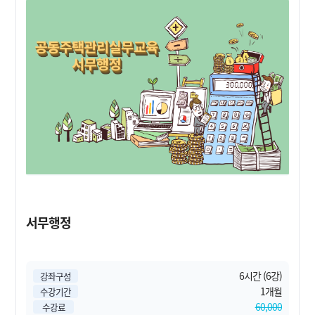
서무행정
6시간 (6강)
강좌구성
1개월
수강기간
60,000
수강료