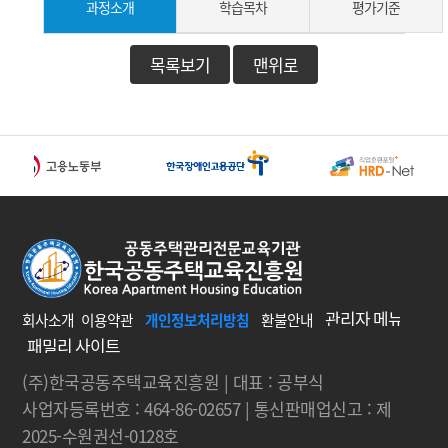
학습목차
평가기준
과정소개
목록보기
맨위로
회사소개
이용약관
개인정보처리방침
환불안내
(주)한국공동주택교육진흥원 | 대표 : 공부식
사업자등록번호 : 464-86-02657 | 통신판매업신고 : 제
2025-수원권선-0128호