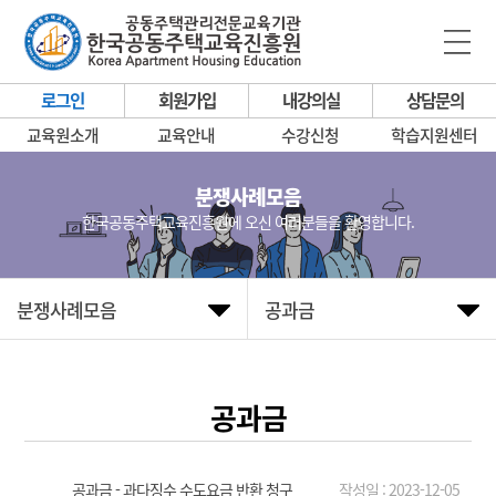
로그인
회원가입
내강의실
상담문의
교육원소개
교육안내
수강신청
학습지원센터
분쟁사례모음
한국공동주택교육진흥원에 오신 여러분들을 환영합니다.
분쟁사례모음
공과금
공과금
공과금 - 과다징수 수도요금 반환 청구
작성일 : 2023-12-05